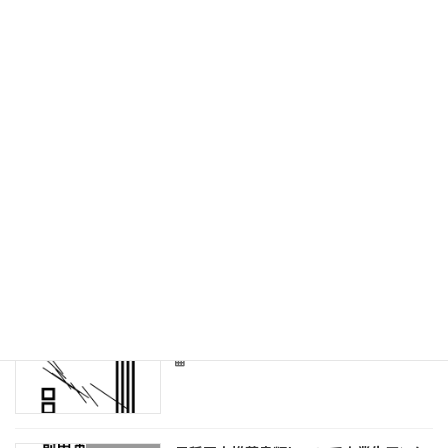
介されます。 ここで、またまた無料で使える
「ルミナス英和辞典」のweb版から少しだけ引
用させていただきます。 ･Wi […]
続きを読む
最近の投稿
英語で困っていませんか？
英語学習
英文を論理的に読むということ
読解